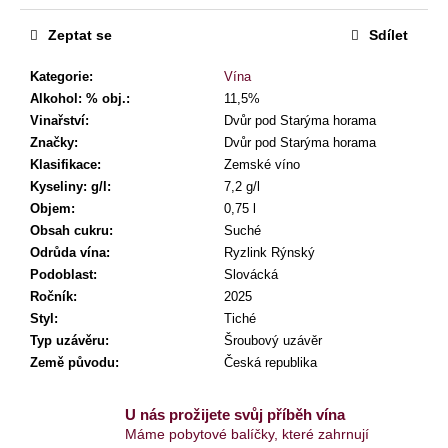
Původně:
7
Zeptat se
Sdílet
490
Kč
Kategorie
:
Vína
Alkohol: % obj.
:
11,5%
Vinařství
:
Dvůr pod Starýma horama
Značky
:
Dvůr pod Starýma horama
Klasifikace
:
Zemské víno
Kyseliny: g/l
:
7,2 g/l
Objem
:
0,75 l
Obsah cukru
:
Suché
Odrůda vína
:
Ryzlink Rýnský
Podoblast
:
Slovácká
Ročník
:
2025
Styl
:
Tiché
Typ uzávěru
:
Šroubový uzávěr
Země původu
:
Česká republika
U nás prožijete svůj příběh vína
Máme pobytové balíčky, které zahrnují