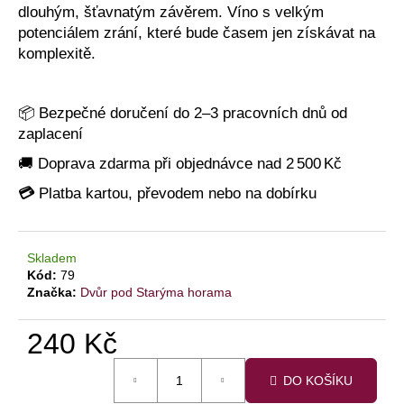
č
dlouhým, šťavnatým závěrem. Víno s velkým
u
potenciálem zrání, které bude časem jen získávat na
j
komplexitě.
e
m
e
📦 Bezpečné doručení do 2–3 pracovních dnů od
zaplacení
POBYT
🚚 Doprava zdarma při objednávce nad 2 500 Kč
PRO
DVA
💳
Platba kartou, převodem nebo na dobírku
S
POLOPENZÍ,
PRIVÁTNÍM
WELLNESS
Skladem
A
Kód:
79
ŘÍZENOU
DEGUSTACÍ
Značka:
Dvůr pod Starýma horama
(3
DNY/2
240 Kč
NOCI)
6
Měrná
990
DO KOŠÍKU
cena:
Kč