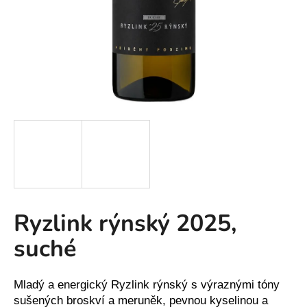
a
j
í
t
?
HLEDAT
Ryzlink rýnský 2025,
D
o
suché
p
o
r
Mladý a energický Ryzlink rýnský s výraznými tóny
u
sušených broskví a meruněk, pevnou kyselinou a