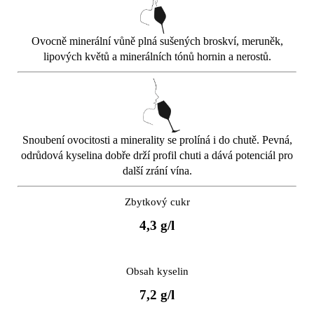
Ovocně minerální vůně plná sušených broskví, meruněk,
lipových květů a minerálních tónů hornin a nerostů.
Snoubení ovocitosti a minerality se prolíná i do chutě. Pevná,
odrůdová kyselina dobře drží profil chuti a dává potenciál pro
další zrání vína.
Zbytkový cukr
4,3 g/l
Obsah kyselin
7,2 g/l