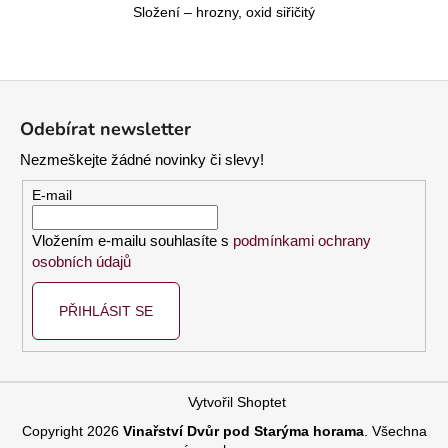
Složení – hrozny, oxid siřičitý
Z
á
Odebírat newsletter
p
Nezmeškejte žádné novinky či slevy!
a
t
E-mail
í
Vložením e-mailu souhlasíte s
podmínkami ochrany
osobních údajů
PŘIHLÁSIT SE
Vytvořil Shoptet
Copyright 2026
Vinařství Dvůr pod Starýma horama
. Všechna