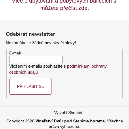
Více o ubytování a pobytových balíčcích si
můžete přečíst zde.
Z
á
Odebírat newsletter
p
Nezmeškejte žádné novinky či slevy!
a
t
E-mail
í
Vložením e-mailu souhlasíte s
podmínkami ochrany
osobních údajů
PŘIHLÁSIT SE
Vytvořil Shoptet
Copyright 2026
Vinařství Dvůr pod Starýma horama
. Všechna
práva vyhrazena.