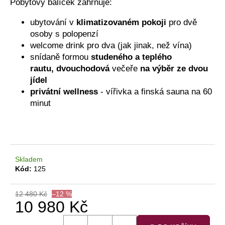
č
Pobytový balíček zahrnuje:
u
j
ubytování v
klimatizovaném pokoji
pro dvě
e
osoby s polopenzí
m
welcome drink pro dva (jak jinak, než vína)
e
snídaně formou
studeného a teplého
rautu,
dvouchodová
večeře
na výběr ze dvou
jídel
ROSÉ
privátní wellness
- vířivka a finská sauna na 60
FRIZZANTE
minut
2025,
POLOSUCHÉ
200
Kč
Skladem
Kód:
125
12 480 Kč
–12 %
10 980 Kč
Měrná