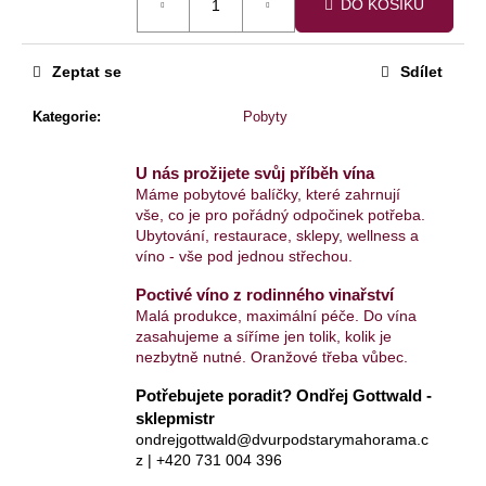
DO KOŠÍKU
cena:
Zeptat se
Sdílet
Kategorie
:
Pobyty
U nás prožijete svůj příběh vína
Máme pobytové balíčky, které zahrnují
vše, co je pro pořádný odpočinek potřeba.
Ubytování, restaurace, sklepy, wellness a
víno - vše pod jednou střechou.
Poctivé víno z rodinného vinařství
Malá produkce, maximální péče. Do vína
zasahujeme a síříme jen tolik, kolik je
nezbytně nutné. Oranžové třeba vůbec.
Potřebujete poradit? Ondřej Gottwald -
sklepmistr
ondrejgottwald@dvurpodstarymahorama.c
z | +420 731 004 396