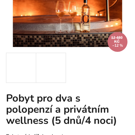
a
j
í
t
?
12 480
KČ
–12 %
HLEDAT
Pobyt pro dva s
D
o
polopenzí a privátním
p
o
wellness (5 dnů/4 noci)
r
u